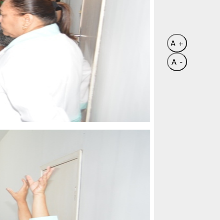
A +
A -