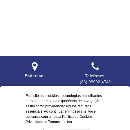
Endereço:
Telefones:
(86) 98902-4742
Este site usa cookies e tecnologias semelhantes
para melhorar a sua experiência de navegação,
assim como providenciar alguns recursos
essenciais. Ao continuar em nosso site, você
Horário de atendimento:
Emails:
concorda com a nossa Política de Cookies,
7:30 às 13:00
ouvidoriacabeceiras@gmail.com
Privacidade e Termos de Uso.