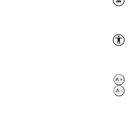
A +
A -