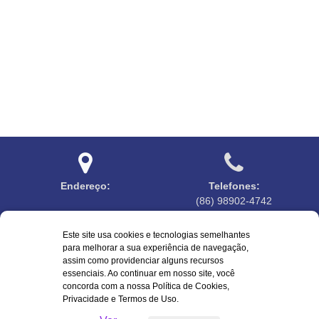
Endereço:
Telefones:
(86) 98902-4742
Este site usa cookies e tecnologias semelhantes
para melhorar a sua experiência de navegação,
assim como providenciar alguns recursos
essenciais. Ao continuar em nosso site, você
Horário de atendimento:
Emails:
concorda com a nossa Política de Cookies,
7:30 às 13:00
ouvidoriacabeceiras@gmail.com
Privacidade e Termos de Uso.