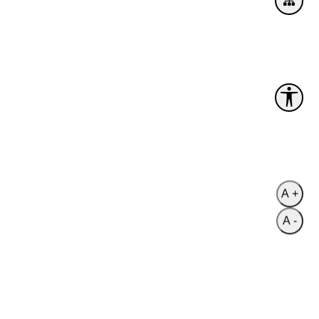
A +
A -